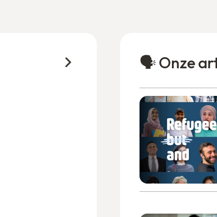
🗣️ Onze ar