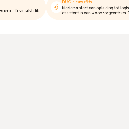
DUO nieuwsflits
Mariama start een opleiding tot logis
rpen : it's a match 👥
assistent in een woonzorgcentrum 
 over vluchtelingen
 mee in welke mate ze kunnen deelnemen aan de