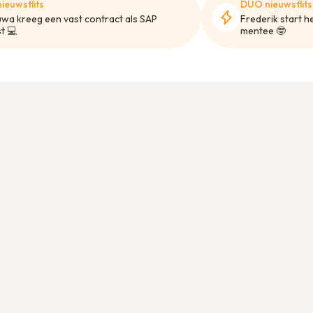
ieuwsflits
DUO nieuwsflits
wa kreeg een vast contract als SAP
Frederik start h
t 💻
mentee 🤓