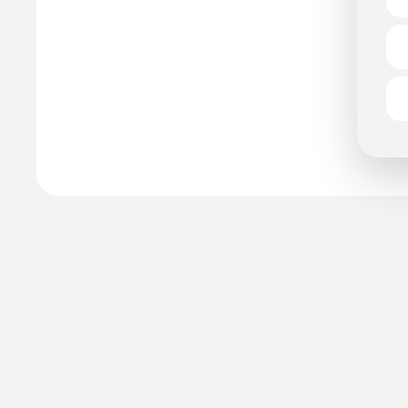
hetzelfde nummer en...”
Palestijnse vluchteling
Mohamed (28) getuigt
over racisme op de
arbeidsmarkt