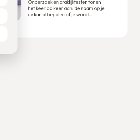
hardnekkige drempel
Onderzoek en praktijktesten tonen
het keer op keer aan: de naam op je
naar werk
cv kan al bepalen of je wordt
uitgenodigd voor een gesprek.