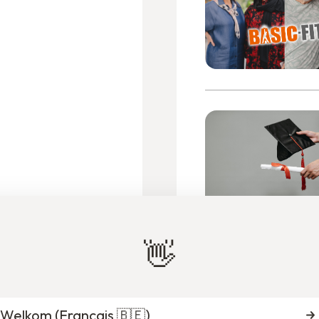
👋
Welkom (
Français 🇧🇪
)