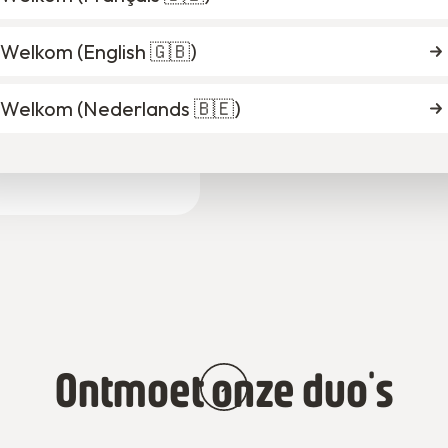
Welkom (
English 🇬🇧
)
Welkom (
Nederlands 🇧🇪
)
Ontmoet onze duo's