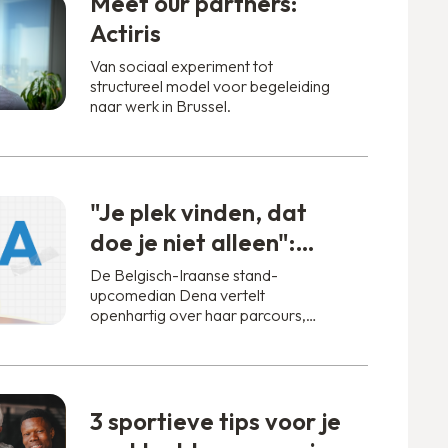
Meet our partners:
Actiris
Van sociaal experiment tot
structureel model voor begeleiding
naar werk in Brussel.
"Je plek vinden, dat
doe je niet alleen":
Dena strijdt tegen
De Belgisch-Iraanse stand-
upcomedian Dena vertelt
vooroordelen
openhartig over haar parcours,
discriminatie en haar dromen.
3 sportieve tips voor je