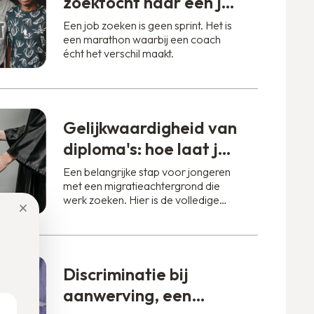
zoektocht naar een job
🏋️‍♂️ Basic-Fit x DUO for
Een job zoeken is geen sprint. Het is
een marathon waarbij een coach
a JOB
écht het verschil maakt.
Gelijkwaardigheid van
diploma's: hoe laat je
studies uit het
Een belangrijke stap voor jongeren
met een migratieachtergrond die
buitenland erkennen?
werk zoeken. Hier is de volledige
×
gids.
Discriminatie bij
aanwerving, een