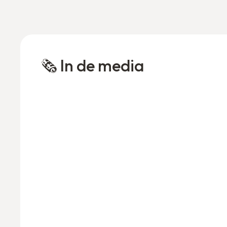
🗞️ In de media
Van oorlog in Jemen
naar droomstudie in
Gent: Nashwan (24)
vindt zijn weg dankzij
Mentor en Gentse
Feesten