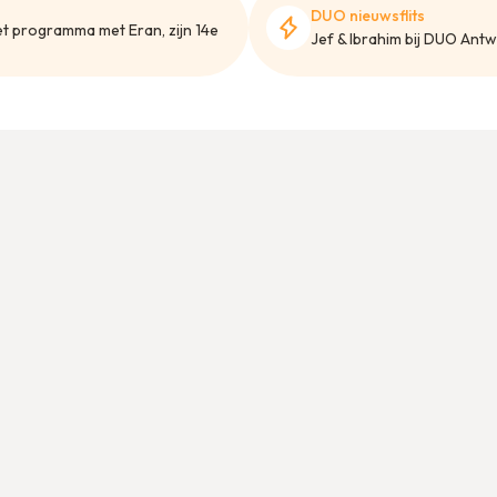
DUO nieuwsflits
et programma met Eran, zijn 14e
Jef & Ibrahim bij DUO Antwe
3 dingen die je moet weten
‍Hoe we vluchtelingen ontvangen, bepaalt
samenleving.