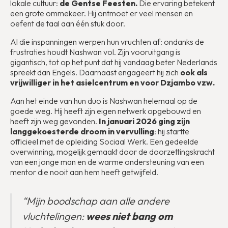
lokale cultuur:
de Gentse Feesten.
Die ervaring betekent
een grote ommekeer. Hij ontmoet er veel mensen en
oefent de taal aan één stuk door.
Al die inspanningen werpen hun vruchten af: ondanks de
frustraties houdt Nashwan vol. Zijn vooruitgang is
gigantisch, tot op het punt dat hij vandaag beter Nederlands
spreekt dan Engels. Daarnaast engageert hij zich
ook als
vrijwilliger in het asielcentrum en voor Dzjambo vzw.
Aan het einde van hun duo is Nashwan helemaal op de
goede weg. Hij heeft zijn eigen netwerk opgebouwd en
heeft zijn weg gevonden.
In januari 2026 ging zijn
langgekoesterde droom in vervulling
: hij startte
officieel met de opleiding Sociaal Werk. Een gedeelde
overwinning, mogelijk gemaakt door de doorzettingskracht
van een jonge man en de warme ondersteuning van een
mentor die nooit aan hem heeft getwijfeld.
“Mijn boodschap aan alle andere
vluchtelingen:
wees niet bang om