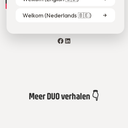
Welkom (
Nederlands 🇧🇪
)
🗣️ Om dit artikel op je netwerken te delen 👇
Meer DUO verhalen 👇