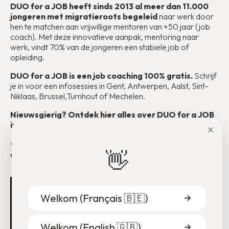
DUO for a JOB heeft sinds 2013 al meer dan 11.000
jongeren met migratieroots begeleid
naar werk door
hen te matchen aan vrijwillige mentoren van +50 jaar (job
coach). Met deze innovatieve aanpak, mentoring naar
werk, vindt 70% van de jongeren een stabiele job of
opleiding.
DUO for a JOB is een job coaching 100% gratis.
Schrijf
je in voor een infosessies in Gent, Antwerpen, Aalst, Sint-
Niklaas, Brussel,Turnhout of Mechelen.
Nieuwsgierig? Ontdek
hier
alles over DUO for a JOB
in onze FAQ.
×
🎥 Een van onze duo’s vertelt hun verhaal in deze
👋
video ⤵️
Welkom (
Français 🇧🇪
)
Welkom (
English 🇬🇧
)