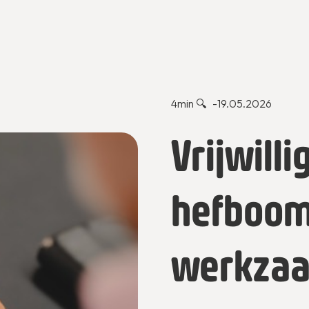
4
min 🔍 -
19.05.2026
Vrijwill
hefboom
werkzaa