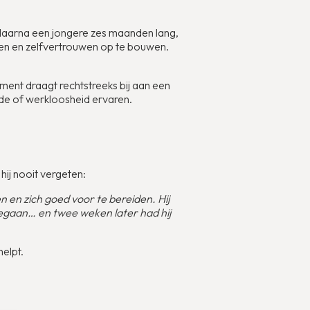
 daarna een jongere zes maanden lang,
nen en zelfvertrouwen op te bouwen.
ment draagt rechtstreeks bij aan een
e of werkloosheid ervaren.
hij nooit vergeten:
en en zich goed voor te bereiden. Hij
gegaan… en twee weken later had hij
elpt.