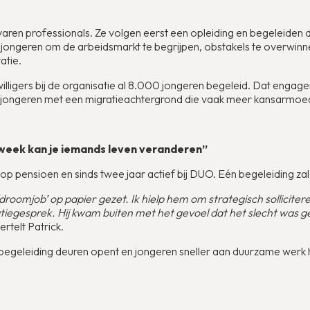
aren professionals. Ze volgen eerst een opleiding en begeleiden
jongeren om de arbeidsmarkt te begrijpen, obstakels te overwin
atie.
lligers bij de organisatie al 8.000 jongeren begeleid. Dat engage
ongeren met een migratieachtergrond die vaak meer kansarmoed
r week kan je iemands leven veranderen”
 op pensioen en sinds twee jaar actief bij DUO. Eén begeleiding zal 
‘droomjob’ op papier gezet. Ik hielp hem om strategisch solliciter
tatiegesprek. Hij kwam buiten met het gevoel dat het slecht was 
ertelt Patrick.
e begeleiding deuren opent en jongeren sneller aan duurzame werk h