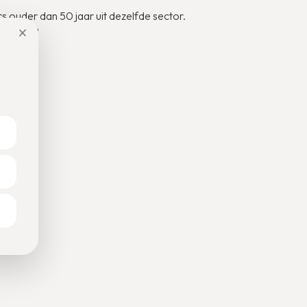
 ouder dan 50 jaar uit dezelfde sector.
×
ajob.be