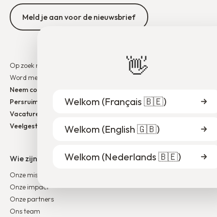
Meld je aan voor de nieuwsbrief
👋
Op zoek naar een job
Word mentor
Neem contact op
Welkom (
Français 🇧🇪
)
Persruimte
Vacatures
Veelgestelde vragen
Welkom (
English 🇬🇧
)
Welkom (
Nederlands 🇧🇪
)
Wie zijn wij ?
Onze missie
Onze impact
Onze partners
Ons team