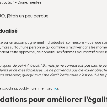
s facile."
- Diane, mentee
O, j’étais un peu perdue
ualisé
se sur un accompagnement individualisé, sur mesure – quel que soi
, mais surtout une personne qui continue à motiver dans les moments
tendent cette approche, de nombreuses femmes pourront réaliser le
naviguer de point A à point B, mais, je ne connaissais pas bien le po
lents et de mes faiblesses. Je ne parvenais pas à évaluer objecti
 extérieur, quelqu’un qui me dirait ‘cette route n’est peut-être pa
ntre coaching, buddying et mentorat
ic
i.
ations pour améliorer l'égalit