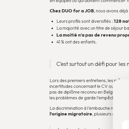
en équipes ou qui doivent commencer tôt.
Chez DUO for a JOB
, nous avons déj
Leurs profils sont diversifiés :
128 na
La majorité avec un titre de séjour b
La moitié n’a pas de revenu prop
41 % ont des enfants.
C’est surtout un défi pour le
Lors des premiers entretiens, les mêmes 
incertitudes concernant le CV ou la lett
pas de diplôme reconnu en Belgique, bie
les problèmes de garde l’empêchent un re
La discrimination à l’embauche reste ma
l’origine migratoire
, plusieurs défis s