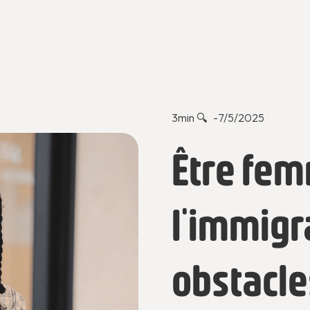
3
min 🔍 -
7/5/2025
Être fem
l'immigr
obstacle