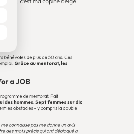
on. Puis, c’est ma copine belge
s bénévoles de plus de 50 ans. Ces
emploi.
Grâce au mentorat, les
for a JOB
 programme de mentorat. Fait
elui des hommes
.
Sept femmes sur dix
nt les obstacles – y compris la double
 ne me connaisse pas me donne un avis
ettre des mots précis qui ont débloqué a