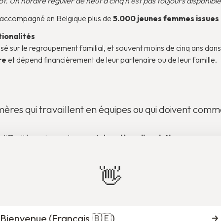
 Un horaire régulier de neuf à cinq n’est pas toujours disponible
à accompagné en Belgique plus de
5.000 jeunes femmes issues 
tionalités
asé sur le regroupement familial, et souvent moins de cinq ans dans
re
et dépend financièrement de leur partenaire ou de leur famille.
s mères qui travaillent en équipes ou qui doivent comm
difficultés reviennent souvent :
barrières linguistiques, manqu
re de motivation, manque de connaissances du marché du travail, ré
n que beaucoup aient un diplôme de leur pays d’origine. Une femm
tour à l’emploi.
👋
lheureusement une réalité, comme le montrent régulièrement les
é
e conjuguent et se renforcent mutuellement.
Bienvenue (
Français 🇧🇪
)