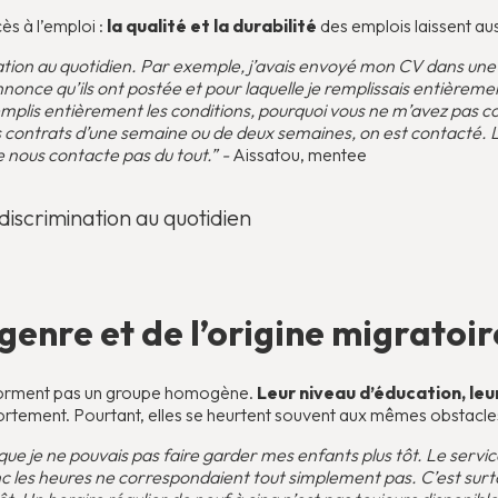
ès à l’emploi :
la qualité et la durabilité
des emplois laissent aus
nation au quotidien. Par exemple, j’avais envoyé mon CV dans un
 annonce qu’ils ont postée et pour laquelle je remplissais entièreme
emplis entièrement les conditions, pourquoi vous ne m’avez pas c
s contrats d’une semaine ou de deux semaines, on est contacté. Lo
 nous contacte pas du tout.” -
Aissatou, mentee
discrimination au quotidien
 genre et de l’origine migratoir
 forment pas un groupe homogène.
Leur niveau d’éducation, leur
ortement. Pourtant, elles se heurtent souvent aux mêmes obstacles
e que je ne pouvais pas faire garder mes enfants plus tôt. Le ser
c les heures ne correspondaient tout simplement pas. C’est surtou