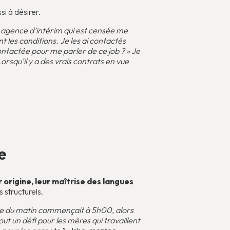
si à désirer.
e agence d’intérim qui est censée me
nt les conditions. Je les ai contactés
ontactée pour me parler de ce job ? » Je
rsqu’il y a des vrais contrats en vue
e
 origine, leur maîtrise des langues
 structurels.
vice du matin commençait à 5h00, alors
t un défi pour les mères qui travaillent