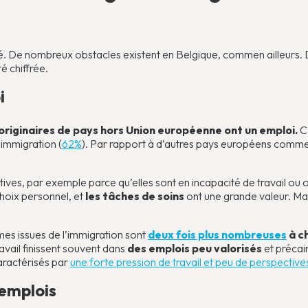
. De nombreux obstacles existent en Belgique, commen ailleurs. De
té chiffrée.
i
riginaires de pays hors Union européenne ont un emploi.
C’
’immigration (
62%
). Par rapport à d’autres pays européens comme
ives, par exemple parce qu’elles sont en incapacité de travail ou 
choix personnel, et
les tâches de soins
ont une grande valeur. Mais
mes issues de l’immigration sont
deux fois plus nombreuses
à c
ravail finissent souvent dans
des emplois peu valorisés
et précai
aractérisés par
une forte pression de travail et peu de perspective
 emplois