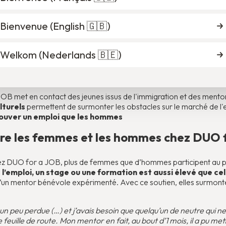
étique. Partout où j’appelais, on me disait d’abord n
i…
Bienvenue (
English 🇬🇧
)
Welkom (
Nederlands 🇧🇪
)
t rend possible l'égalité ?
 met en contact des jeunes issus de l'immigration et des mentor
lturels
permettent de surmonter les obstacles sur le marché de l'
ouver un emploi que les hommes
ntre les femmes et les hommes chez DUO 
 Chez DUO for a JOB, plus de femmes que d’hommes participent au
s l’emploi, un stage ou une formation est aussi élevé que c
d’un mentor bénévole expérimenté. Avec ce soutien, elles surmonte
s un peu perdue (…) et j’avais besoin que quelqu’un de neutre qui
ne feuille de route. Mon mentor en fait, au bout d’1 mois, il a pu m