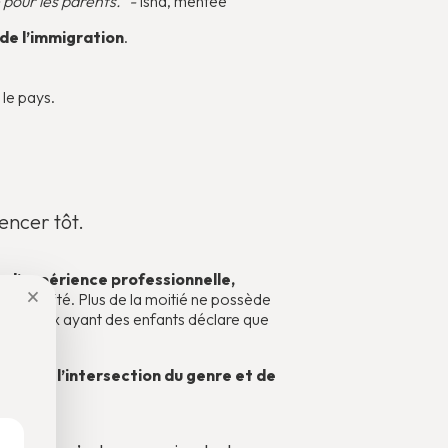
 pour les parents.” -
Isha, mentee
de l’immigration
.
 le pays.
encer tôt.
e d’expérience professionnelle,
×
seau limité. Plus de la moitié ne possède
e sur dix ayant des enfants déclare que
tudes
.
À l’intersection du genre et de