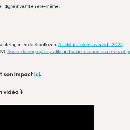
eil digne investit en elle-même.
.
chtelingen en de Staatlozen.
Asielstatistieken: overzicht 2025
19).
Socio-demographic profile and socio-economic careers of peo
t son impact
ici
.
 vidéo ⤵️