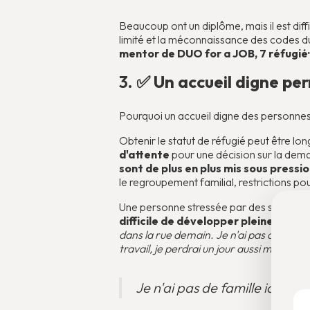
Beaucoup ont un diplôme, mais il est diffi
limité et la méconnaissance des codes d
mentor de DUO for a JOB, 7 réfugié·
3.
✅ Un accueil digne per
Pourquoi un accueil digne des personnes r
Obtenir le statut de réfugié peut être l
d'attente
pour une décision sur la demand
sont de plus en plus mis sous pressi
le regroupement familial, restrictions pou
Une personne stressée par des soucis admi
difficile de développer pleinement 
dans la rue demain. Je n'ai pas de famille 
travail, je perdrai un jour aussi mon rev
Je n'ai pas de famille ici. Si j'