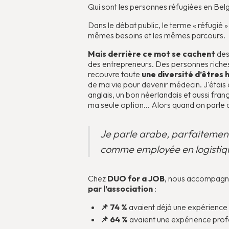
Qui sont les personnes réfugiées en Bel
Dans le débat public, le terme « réfugié 
mêmes besoins et les mêmes parcours.
Mais derrière ce mot se cachent
des
des entrepreneurs. Des personnes riches
recouvre toute
une diversité d’êtres
de ma vie pour devenir médecin. J'étais d
anglais, un bon néerlandais et aussi fra
ma seule option... Alors quand on parl
Je parle arabe, parfaitement
comme employée en logistiqu
Chez
DUO for a JOB
, nous accompagno
par l’association
:
📌 74 %
avaient déjà une expérience p
📌 64 %
avaient une expérience profe