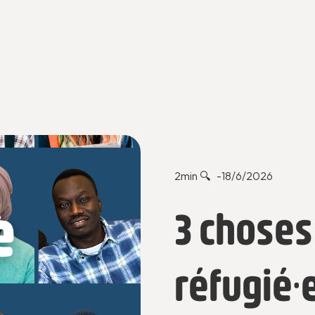
2
min 🔍 -
18/6/2026
3 choses 
réfugié·