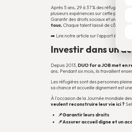
Après 5 ans, 29 à 37 % des réfugiés recon
plusieurs expériences sur cette période,
Garantir des droits sociaux et un accom
tous.
Chaque talent laissé de côté est 
➡️ Lire notre article sur l'apport économ
Investir dans un ac
Depuis 2013,
DUO for a JOB met en re
ans. Pendant six mois, ils travaillent ens
Les réfugié·es sont des personnes pleines
sa chance et accueille dignement est une
À l'occasion de la Journée mondiale des
veulent reconstruire leur vie ici ?
Sel
📌Garantir leurs droits
📌Assurer accueil digne et un a