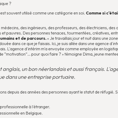
gique ?
» est souvent utilisé comme une catégorie en soi.
Comme si c'éta
 médecins, des ingénieurs, des professeurs, des électriciens, des 
 et pauvres. Des personnes tenaces, tourmentées, créatives, entr
 humains et de parcours.
« Je travaillais jour et nuit dans une zon
ouée dans ce que je faisais. Ici, je suis allée dans une agence d'i
nçais. L'agence d'intérim m'a envoyée comme employée en logistiqu
e de “motivation”... pour quoi faire ? » témoigne Dima, jeune me
 anglais, un bon néerlandais et aussi français. L'a
e dans une entreprise portuaire.
ns depuis des années des personnes ayant le statut de réfugié. S
rofessionnelle à l'étranger.
ssionnelle en Belgique.