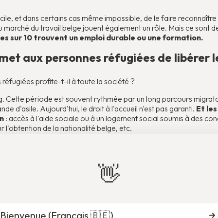
cile, et dans certains cas même impossible, de le faire reconnaître 
u marché du travail belge jouent également un rôle. Mais ce sont 
es sur 10 trouvent un emploi durable ou une formation.
met aux personnes réfugiées de libérer l
éfugiées profite-t-il à toute la société ?
ong. Cette période est souvent rythmée par un long parcours migrat
e d'asile. Aujourd'hui, le droit à l'accueil n'est pas garanti.
Et le
on
: accès à l'aide sociale ou à un logement social soumis à des cond
r l'obtention de la nationalité belge, etc.
nistratifs ou financiers, sans soutien familial, sans un diplôme rec
son projet professionnel.
« Si une dépense de 100€ tombait cet
ici. Si j'avais une famille ici, ils pourraient m'aider, mais je vis se
👋
enu d'intégration. »
explique Dima.
avais une famille ici, ils pourraient m'aider, mais je vis
Bienvenue (
Français 🇧🇪
)