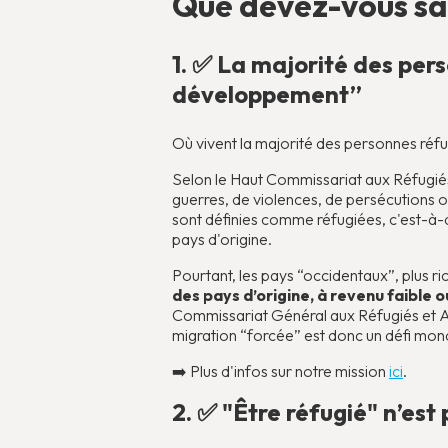
Que devez-vous sav
1. ✅ La majorité des per
développement”
Où vivent la majorité des personnes réf
Selon le Haut Commissariat aux Réfugié
guerres, de violences, de persécutions o
sont définies comme réfugiées, c'est-à-d
pays d'origine.
Pourtant, les pays “occidentaux”, plus ric
des pays d’origine, à revenu faible 
Commissariat Général aux Réfugiés et 
migration “forcée” est donc un défi mon
➡️ Plus d'infos sur notre mission
ici
.
2. ✅ "Être réfugié" n’est 