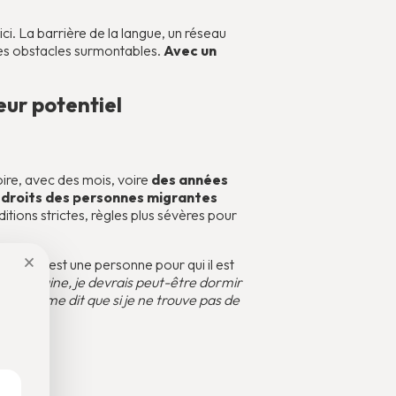
ici. La barrière de la langue, un réseau
des obstacles surmontables.
Avec un
eur potentiel
oire, avec des mois, voire
des années
s droits des personnes migrantes
itions strictes, règles plus sévères pour
×
onnu, c’est une personne pour qui il est
te semaine, je devrais peut-être dormir
ule. Et on me dit que si je ne trouve pas de
 seule.