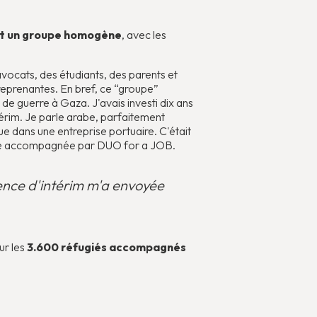
it un groupe homogène
, avec les
avocats, des étudiants, des parents et
eprenantes. En bref, ce “groupe”
e de guerre à Gaza. J'avais investi dix ans
ntérim. Je parle arabe, parfaitement
e dans une entreprise portuaire. C'était
ntee accompagnée par DUO for a JOB.
gence d'intérim m'a envoyée
ur les
3.600 réfugiés accompagnés