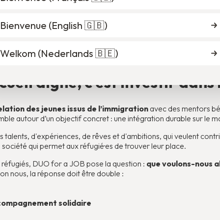
nus ont un job ; après dix ans, ce chiffre monte à 50 %. La plupart
 mais les emplois sont
souvent de courte durée et instables
. 
Bienvenue (
English 🇬🇧
)
pagnement sur mesure n'est donc pas de la “charité”.
C'est un cho
une occasion manquée pour l'ensemble de la société.
Welkom (
Nederlands 🇧🇪
)
ique de la migration
ici
.
cueil digne, c'est investir dans
lation des jeunes issus de l’immigration
avec des mentors bé
emble autour d’un objectif concret : une intégration durable sur le m
 talents, d'expériences, de rêves et d'ambitions, qui veulent contr
 société qui permet aux réfugié·es de trouver leur place.
 réfugiés, DUO for a JOB pose la question :
que voulons-nous al
on nous, la réponse doit être double :
ccompagnement solidaire