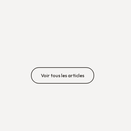
"Trouver sa place, ça ne se fait pas seule": Dena
s'engage contre les préjugés
L'humoriste belgo-iranienne Dena se confie sur son
parcours, les discriminations et ses rêves.
17/5/2026
•
3
min
Découvrir
Voir tous les articles