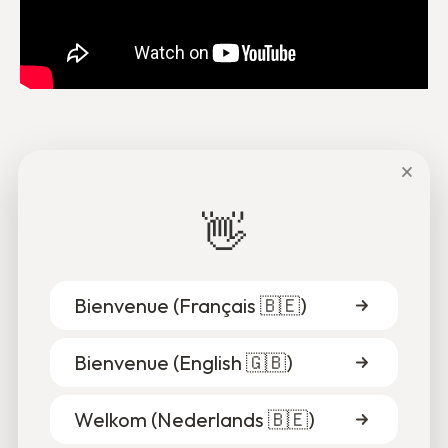
×
🗣️ Pour partager cet article sur vos réseaux 👇
👋
Bienvenue (
Français 🇧🇪
)
Bienvenue (
English 🇬🇧
)
Welkom (
Nederlands 🇧🇪
)
Nos autres articles