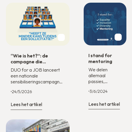
I stand for
“Wie is het?”: de
mentoring
campagne die
vooroordelen
We delen
DUO for a JOB lanceert
buitenspel zet
allemaal
een nationale
passies,
sensibiliseringscampagne
dromen, en
om de ongelijke spelregels
•
3/6/2024
•
24/5/2026
ambities… maar
op de arbeidsmarkt te
niet iedereen
veranderen.
Lees het artikel
Lees het artikel
krijgt de
mogelijkheid om
ze te
verwezenlijken...