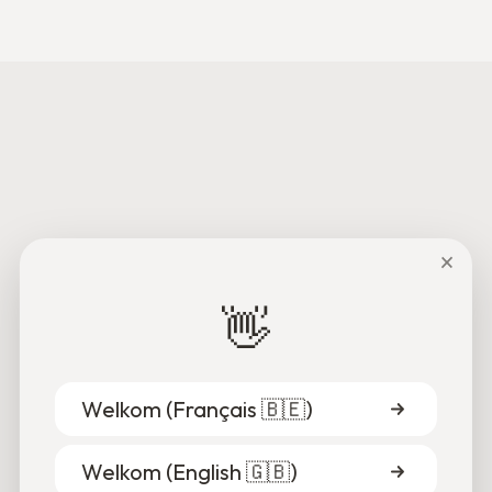
ondervinden, om zo beter
een oplossing te kunnen
bieden.
×
👋
Welkom (
Français 🇧🇪
)
Welkom (
English 🇬🇧
)