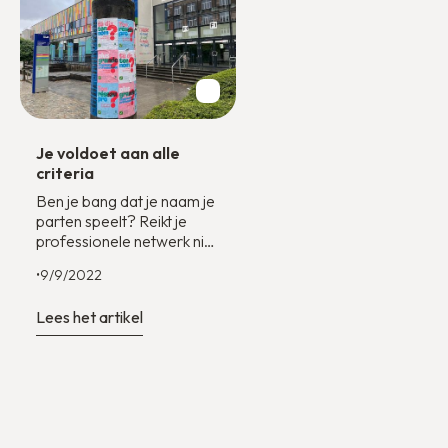
Je voldoet aan alle
criteria
Ben je bang dat je naam je
parten speelt? Reikt je
professionele netwerk niet
verder dan je buurt? Voor
•
9/9/2022
één keer herken je jezelf in
alles. Deze
Lees het artikel
bewustmakingscampagne,
gebaseerd op de vele
getuigenissen van
jongeren die door de
vereniging worden
begeleid, belicht de
moeilijkheden die zij