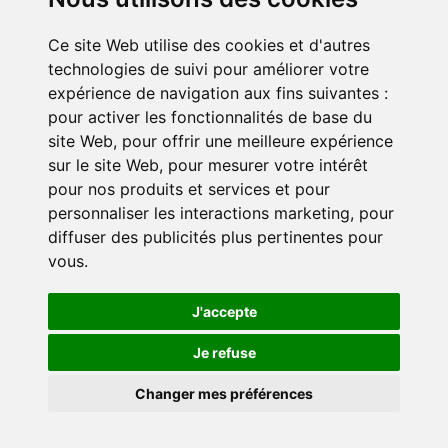
Ce site Web utilise des cookies et d'autres
S’engager
technologies de suivi pour améliorer votre
Devenir entreprise partenaire
expérience de navigation aux fins suivantes :
Devenir bénévole
pour activer les fonctionnalités de base du
Faire un don
site Web
,
pour offrir une meilleure expérience
sur le site Web
,
pour mesurer votre intérêt
pour nos produits et services et pour
personnaliser les interactions marketing
,
pour
diffuser des publicités plus pertinentes pour
vous
.
Politique de confidentialité
Paramètres des cookies
J'accepte
Je refuse
© 2026 DUO for a JOB. Tous droits réservés.
Changer mes préférences