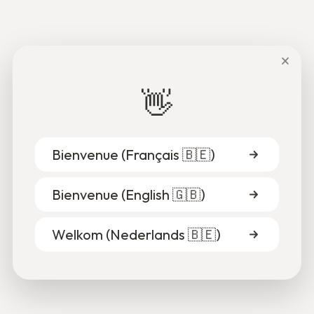
×
👋
Bienvenue (
Français 🇧🇪
)
Bienvenue (
English 🇬🇧
)
Welkom (
Nederlands 🇧🇪
)