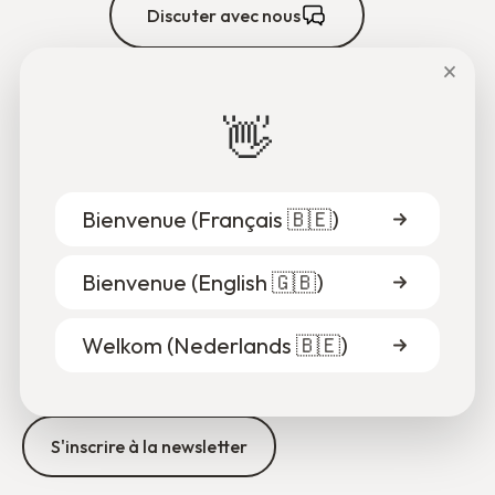
Discuter avec nous
×
👋
Bienvenue (
Français 🇧🇪
)
Bienvenue (
English 🇬🇧
)
Welkom (
Nederlands 🇧🇪
)
Recevez tous les 3 mois l'actualité de DUO for a JOB
directement dans votre boîte mail 📧
S'inscrire à la newsletter